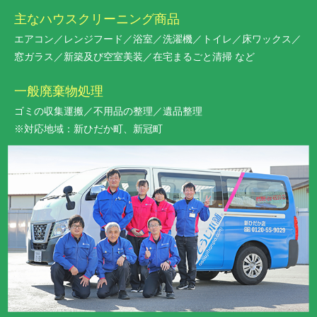
主なハウスクリーニング商品
エアコン／レンジフード／浴室／洗濯機／トイレ／床ワックス／
窓ガラス／新築及び空室美装／在宅まるごと清掃 など
一般廃棄物処理
ゴミの収集運搬／不用品の整理／遺品整理
※対応地域：新ひだか町、新冠町