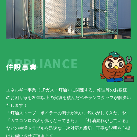
APPLIANCE
住設事業
エネルギー事業（LPガス・灯油）に関連する、修理等のお客様
のお困り毎を20年以上の実績を積んだベテランスタッフが解決い
たします！
「灯油ストーブ、ボイラーの調子が悪い、匂いがしてきた」や、
「ガスコンロの火が赤くなってきた」、「灯油漏れがしている」
などの生活トラブルを迅速な一次対応と親切・丁寧な説明を心掛
けお伺いさせて頂きます。