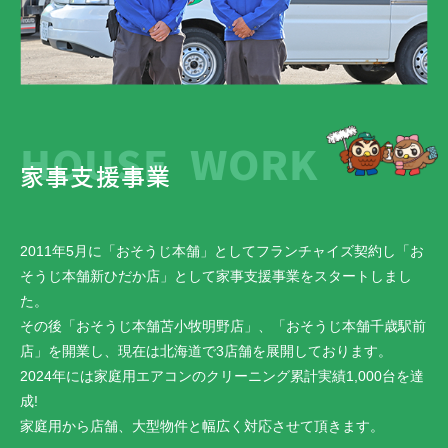
HOUSE WORK
家事支援事業
2011年5月に「おそうじ本舗」としてフランチャイズ契約し「お
そうじ本舗新ひだか店」として家事支援事業をスタートしまし
た。
その後「おそうじ本舗苫小牧明野店」、「おそうじ本舗千歳駅前
店」を開業し、現在は北海道で3店舗を展開しております。
2024年には家庭用エアコンのクリーニング累計実績1,000台を達
成!
家庭用から店舗、大型物件と幅広く対応させて頂きます。