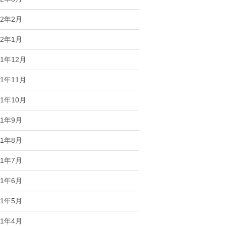
22年2月
22年1月
21年12月
21年11月
21年10月
21年9月
21年8月
21年7月
21年6月
21年5月
21年4月