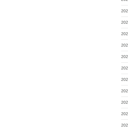
20
20
20
20
20
20
20
20
20
20
20