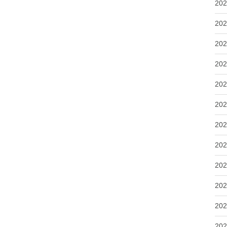
20
20
20
20
20
20
20
20
20
20
20
20