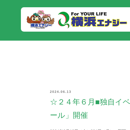
2024.06.13
☆２４年６月■独自イ
ール」開催