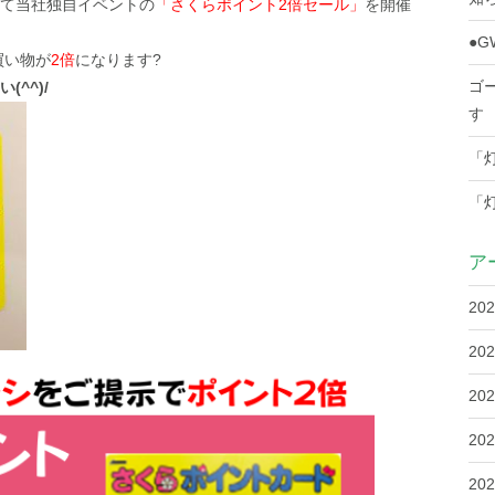
間にて当社独自イベントの
「さくらポイント2倍セール」
を開催
●
買い物が
2倍
になります?
ゴ
^^)/
す
「
「
ア
20
20
20
20
20