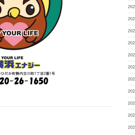
20
20
20
20
20
20
20
20
20
20
20