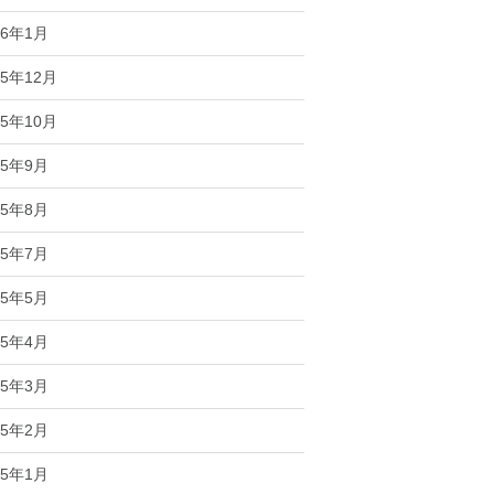
26年1月
25年12月
25年10月
25年9月
25年8月
25年7月
25年5月
25年4月
25年3月
25年2月
25年1月