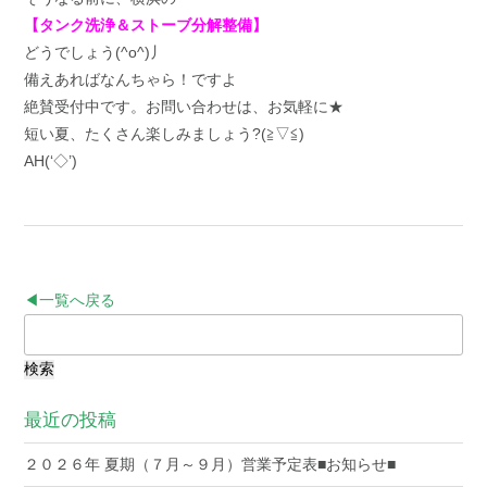
【タンク洗浄＆ストーブ分解整備】
どうでしょう(^o^)丿
備えあればなんちゃら！ですよ
絶賛受付中です。お問い合わせは、お気軽に★
短い夏、たくさん楽しみましょう?(≧▽≦)
AH(‘◇’)ゞ
◀一覧へ戻る
検
索:
最近の投稿
２０２６年 夏期（７月～９月）営業予定表■お知らせ■