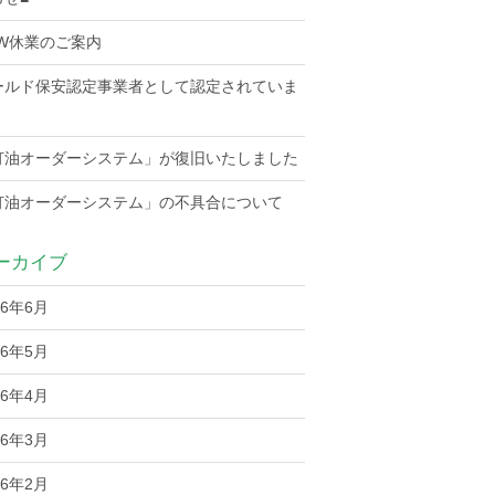
GW休業のご案内
ールド保安認定事業者として認定されていま
灯油オーダーシステム」が復旧いたしました
灯油オーダーシステム」の不具合について
ーカイブ
26年6月
26年5月
26年4月
26年3月
26年2月