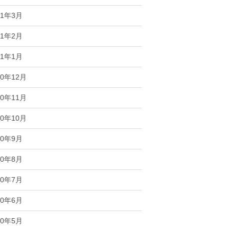
21年3月
21年2月
21年1月
20年12月
20年11月
20年10月
20年9月
20年8月
20年7月
20年6月
20年5月