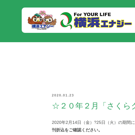
2020.01.23
☆２０年２月「さくら
2020年2月14日（金）?25日（火）の
刊折込をご確認ください。