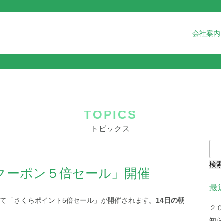
会社案内
TOPICS
トピックス
検
索:
クーポン５倍セール」開催
最
期間にて「さくらポイント5倍セール」が開催されます。
14日の朝
２
知