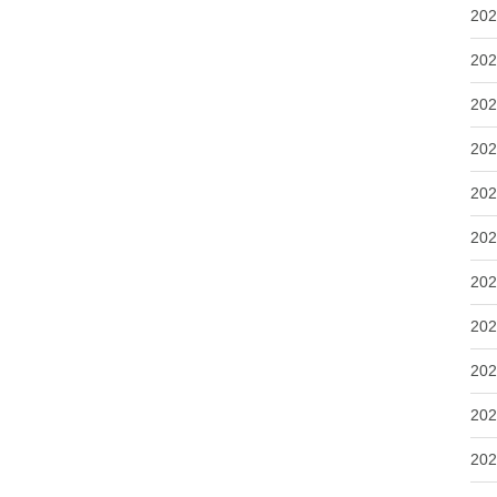
20
20
20
20
20
20
20
20
20
20
20