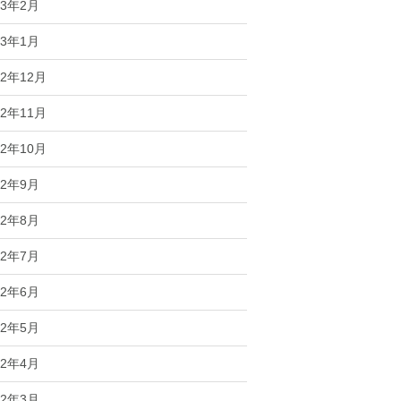
23年2月
23年1月
22年12月
22年11月
22年10月
22年9月
22年8月
22年7月
22年6月
22年5月
22年4月
22年3月