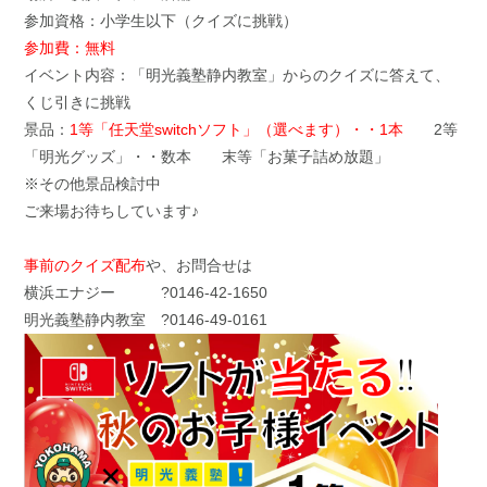
参加資格：小学生以下（クイズに挑戦）
参加費：無料
イベント内容：「明光義塾静内教室」からのクイズに答えて、
くじ引きに挑戦
景品：
1等「任天堂switchソフト」（選べます）・・1本
2等
「明光グッズ」・・数本 末等「お菓子詰め放題」
※その他景品検討中
ご来場お待ちしています♪
事前のクイズ配布
や、お問合せは
横浜エナジー ?0146-42-1650
明光義塾静内教室 ?0146-49-0161